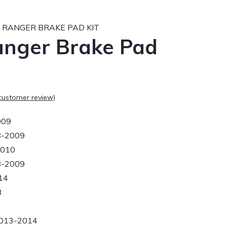
 RANGER BRAKE PAD KIT
anger Brake Pad
customer review)
009
8-2009
2010
8-2009
14
3
2013-2014