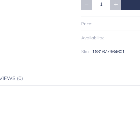
Quantity
Price:
Availability:
Sku:
1681677364601
VIEWS (0)